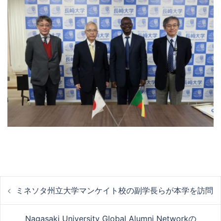
投
ミネソタ州立大学マンケイト校の副学長らが本学を訪問
Nagasaki University Global Alumni Networkの