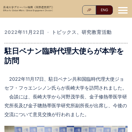
コ
JP
ENG
ン
テ
ン
2022年11月22日
トピックス
、
研究教育活動
ツ
へ
駐日ベナン臨時代理大使らが本学を
ス
キ
訪問
ッ
プ
2022年11月17日、駐日ベナン共和国臨時代理大使ジョ
セフ・フゥエンシノン氏らが長崎大学を訪問されました。
会談には、長崎大学から河野茂学長、金子修熱帯医学研
究所長及び金子聰熱帯医学研究所副所長が出席し、今後の
交流について意見交換が行われました。