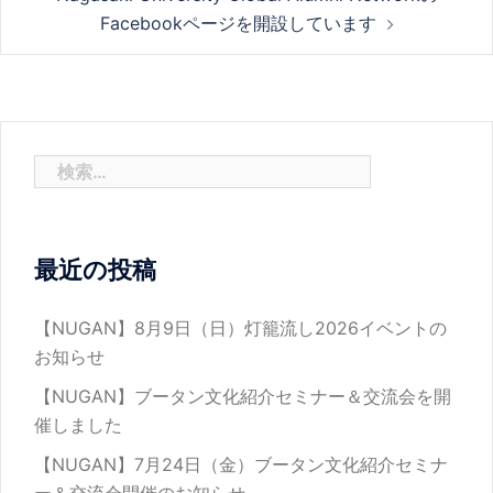
稿
Facebookページを開設しています
ナ
ビ
検
索:
ゲ
最近の投稿
ー
【NUGAN】8月9日（日）灯籠流し2026イベントの
お知らせ
シ
【NUGAN】ブータン文化紹介セミナー＆交流会を開
催しました
ョ
【NUGAN】7月24日（金）ブータン文化紹介セミナ
ー＆交流会開催のお知らせ