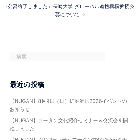
稿
(公募終了しました）長崎大学 グローバル連携機構教授公
募について
ナ
ビ
検
索:
ゲ
最近の投稿
ー
【NUGAN】8月9日（日）灯籠流し2026イベントの
シ
お知らせ
【NUGAN】ブータン文化紹介セミナー＆交流会を開
催しました
ョ
【NUGAN】7月24日（金）ブータン文化紹介セミナ