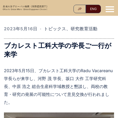
コ
JP
ENG
ン
テ
ン
2023年5月16日
トピックス
、
研究教育活動
ツ
へ
ブカレスト工科大学の学長ご一行が
ス
キ
来学
ッ
プ
2023年5月15日、ブカレスト工科大学のRadu Vacareanu
学長らが来学し、河野 茂 学長、坂口 大作 工学研究科
長、中原 浩之 総合生産科学域教授と懇談し、両校の教
育・研究の発展の可能性について意見交換が行われまし
た。