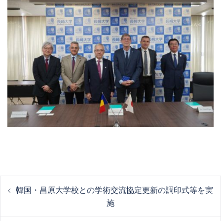
投
韓国・昌原大学校との学術交流協定更新の調印式等を実
施