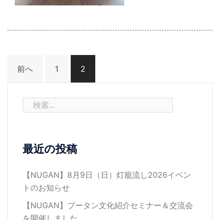
投
前へ
1
2
稿
検
索:
の
最近の投稿
ペ
【NUGAN】8月9日（日）灯籠流し2026イベン
トのお知らせ
ー
【NUGAN】ブータン文化紹介セミナー＆交流会
を開催しました