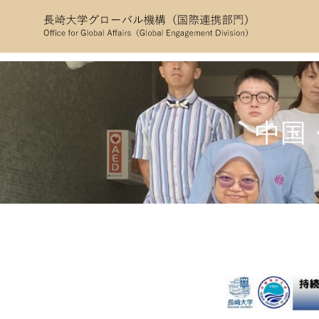
コ
ン
テ
ン
ツ
へ
ス
中国
キ
ッ
プ