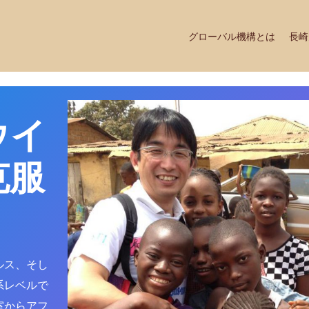
グローバル機構とは
長崎
ウイ
克服
ルス、そし
系レベルで
室からアフ