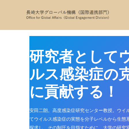
コ
ン
テ
ン
ツ
へ
ス
研究者として
キ
ッ
ルス感染症の
プ
に貢献する！
安田二朗。高度感染症研究センター教授。ウイ
てウイルス感染症の実態を分子レベルから生態
探求し、その制圧を目指すために、大学の研究