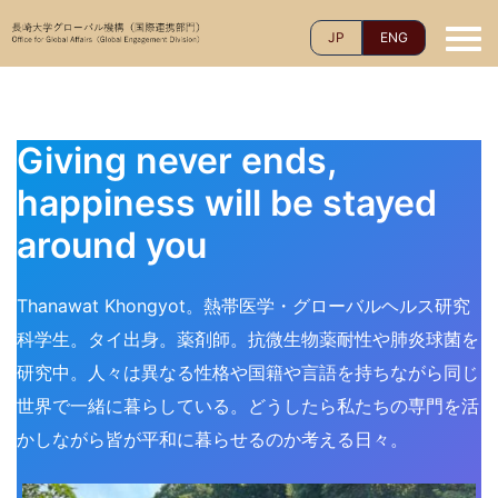
コ
JP
ENG
ン
テ
ン
ツ
Giving never ends,
へ
ス
happiness will be stayed
キ
around you
ッ
プ
Thanawat Khongyot。熱帯医学・グローバルヘルス研究
科学生。タイ出身。薬剤師。抗微生物薬耐性や肺炎球菌を
研究中。人々は異なる性格や国籍や言語を持ちながら同じ
世界で一緒に暮らしている。どうしたら私たちの専門を活
かしながら皆が平和に暮らせるのか考える日々。