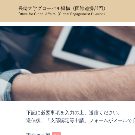
コ
ン
テ
ン
ツ
へ
ス
キ
ッ
プ
下記に必要事項を入力の上、送信ください。
送信後、「支部認定等申請」フォームがメールで